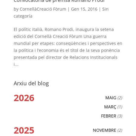
Convocatòria de premsa Romano Prodi
by
CornellàCreació Fòrum
|
Gen 15, 2016
|
Sin
categoría
El polític italià, Romano Prodi, inaugura la setena
edició del Cornellà Creació Fòrum Una guerra
mundial per etapes: conseqüències i perspectives en
la política i l’economia és el títol de la seva ponència
presentada pel director de Relacions Institucionals
i...
Arxiu del blog
2026
MAIG
(2)
MARÇ
(1)
FEBRER
(3)
2025
NOVEMBRE
(2)