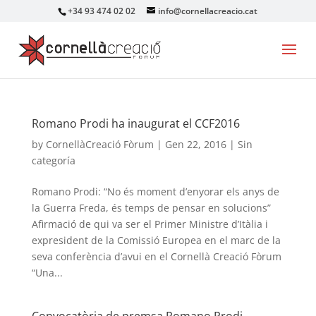
+34 93 474 02 02
info@cornellacreacio.cat
Romano Prodi ha inaugurat el CCF2016
by
CornellàCreació Fòrum
|
Gen 22, 2016
|
Sin
categoría
Romano Prodi: “No és moment d’enyorar els anys de
la Guerra Freda, és temps de pensar en solucions”
Afirmació de qui va ser el Primer Ministre d’Itàlia i
expresident de la Comissió Europea en el marc de la
seva conferència d’avui en el Cornellà Creació Fòrum
“Una...