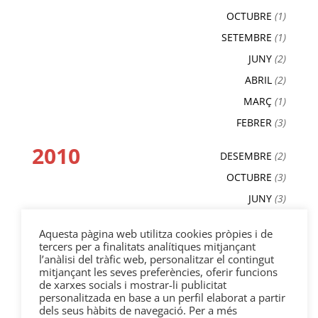
OCTUBRE
(1)
SETEMBRE
(1)
JUNY
(2)
ABRIL
(2)
MARÇ
(1)
FEBRER
(3)
2010
DESEMBRE
(2)
OCTUBRE
(3)
JUNY
(3)
MAIG
(2)
Aquesta pàgina web utilitza cookies pròpies i de
ABRIL
(3)
tercers per a finalitats analítiques mitjançant
l’anàlisi del tràfic web, personalitzar el contingut
MARÇ
(4)
mitjançant les seves preferències, oferir funcions
FEBRER
(3)
de xarxes socials i mostrar-li publicitat
personalitzada en base a un perfil elaborat a partir
GENER
(1)
dels seus hàbits de navegació. Per a més