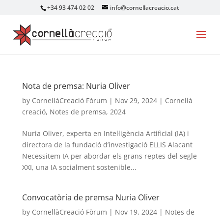
+34 93 474 02 02
info@cornellacreacio.cat
Nota de premsa: Nuria Oliver
by
CornellàCreació Fòrum
|
Nov 29, 2024
|
Cornellà
creació
,
Notes de premsa
,
2024
Nuria Oliver, experta en Intel·ligència Artificial (IA) i
directora de la fundació d’investigació ELLIS Alacant
Necessitem IA per abordar els grans reptes del segle
XXI, una IA socialment sostenible...
Convocatòria de premsa Nuria Oliver
by
CornellàCreació Fòrum
|
Nov 19, 2024
|
Notes de