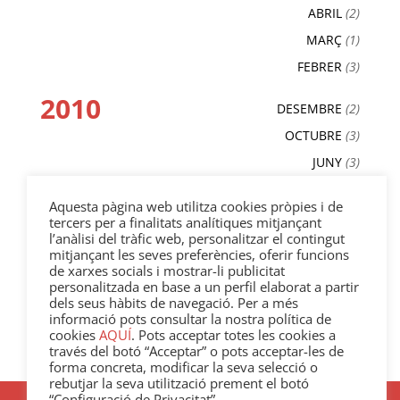
ABRIL
(2)
MARÇ
(1)
FEBRER
(3)
2010
DESEMBRE
(2)
OCTUBRE
(3)
JUNY
(3)
MAIG
(2)
Aquesta pàgina web utilitza cookies pròpies i de
ABRIL
(3)
tercers per a finalitats analítiques mitjançant
l’anàlisi del tràfic web, personalitzar el contingut
MARÇ
(4)
mitjançant les seves preferències, oferir funcions
FEBRER
(3)
de xarxes socials i mostrar-li publicitat
personalitzada en base a un perfil elaborat a partir
GENER
(1)
dels seus hàbits de navegació. Per a més
informació pots consultar la nostra política de
2009
cookies
AQUÍ
. Pots acceptar totes les cookies a
DESEMBRE
(4)
través del botó “Acceptar” o pots acceptar-les de
NOVEMBRE
(1)
forma concreta, modificar la seva selecció o
rebutjar la seva utilització prement el botó
“Configuració de Privacitat”.