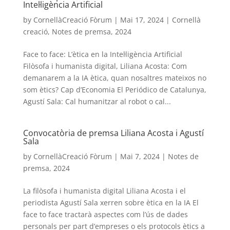
Intel·ligència Artificial
by
CornellàCreació Fòrum
|
Mai 17, 2024
|
Cornellà
creació
,
Notes de premsa
,
2024
Face to face: L’ètica en la Intel·ligència Artificial
Filòsofa i humanista digital, Liliana Acosta: Com
demanarem a la IA ètica, quan nosaltres mateixos no
som ètics? Cap d’Economia El Periódico de Catalunya,
Agustí Sala: Cal humanitzar al robot o cal...
Convocatòria de premsa Liliana Acosta i Agustí
Sala
by
CornellàCreació Fòrum
|
Mai 7, 2024
|
Notes de
premsa
,
2024
La filòsofa i humanista digital Liliana Acosta i el
periodista Agustí Sala xerren sobre ètica en la IA El
face to face tractarà aspectes com l’ús de dades
personals per part d’empreses o els protocols ètics a