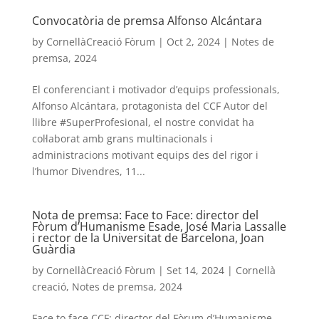
Convocatòria de premsa Alfonso Alcántara
by
CornellàCreació Fòrum
|
Oct 2, 2024
|
Notes de
premsa
,
2024
El conferenciant i motivador d’equips professionals,
Alfonso Alcántara, protagonista del CCF Autor del
llibre #SuperProfesional, el nostre convidat ha
col·laborat amb grans multinacionals i
administracions motivant equips des del rigor i
l’humor Divendres, 11...
Nota de premsa: Face to Face: director del
Fòrum d’Humanisme Esade, José Maria Lassalle
i rector de la Universitat de Barcelona, Joan
Guàrdia
by
CornellàCreació Fòrum
|
Set 14, 2024
|
Cornellà
creació
,
Notes de premsa
,
2024
Face to face CCF: director del Fòrum d’Humanisme