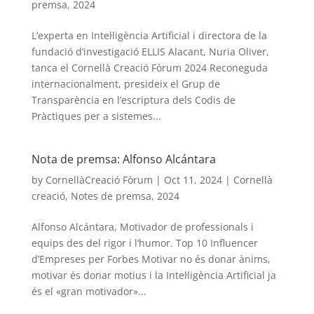
premsa
,
2024
L’experta en Intel·ligència Artificial i directora de la
fundació d’investigació ELLIS Alacant, Nuria Oliver,
tanca el Cornellà Creació Fòrum 2024 Reconeguda
internacionalment, presideix el Grup de
Transparència en l’escriptura dels Codis de
Pràctiques per a sistemes...
Nota de premsa: Alfonso Alcántara
by
CornellàCreació Fòrum
|
Oct 11, 2024
|
Cornellà
creació
,
Notes de premsa
,
2024
Alfonso Alcántara, Motivador de professionals i
equips des del rigor i l’humor. Top 10 Influencer
d’Empreses per Forbes Motivar no és donar ànims,
motivar és donar motius i la Intel·ligència Artificial ja
és el «gran motivador»...