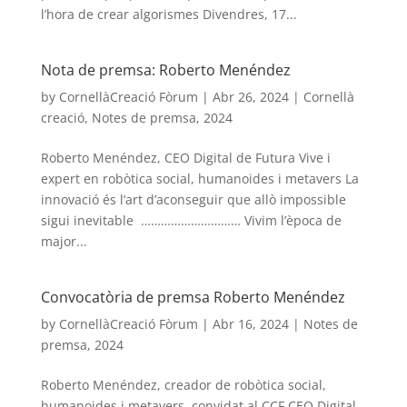
l’hora de crear algorismes Divendres, 17...
Nota de premsa: Roberto Menéndez
by
CornellàCreació Fòrum
|
Abr 26, 2024
|
Cornellà
creació
,
Notes de premsa
,
2024
Roberto Menéndez, CEO Digital de Futura Vive i
expert en robòtica social, humanoides i metavers La
innovació és l’art d’aconseguir que allò impossible
sigui inevitable ………………………… Vivim l’època de
major...
Convocatòria de premsa Roberto Menéndez
by
CornellàCreació Fòrum
|
Abr 16, 2024
|
Notes de
premsa
,
2024
Roberto Menéndez, creador de robòtica social,
humanoides i metavers, convidat al CCF CEO Digital