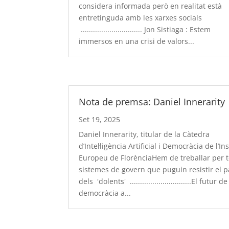
considera informada però en realitat està
entretinguda amb les xarxes socials
.............................. Jon Sistiaga : Estem
immersos en una crisi de valors...
Nota de premsa: Daniel Innerarity
Set 19, 2025
Daniel Innerarity, titular de la Càtedra
d’Intel·ligència Artificial i Democràcia de l’Ins
Europeu de FlorènciaHem de treballar per t
sistemes de govern que puguin resistir el p
dels 'dolents' ..............................El futur de
democràcia a...