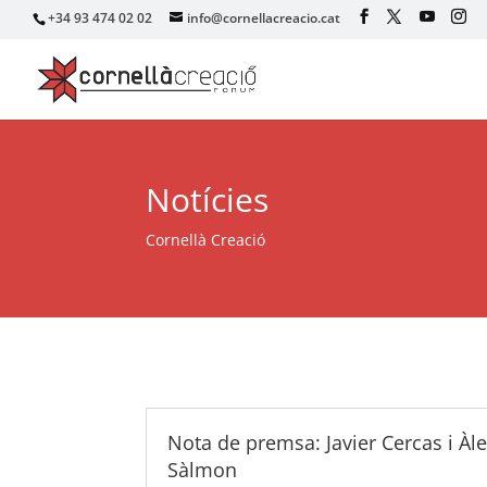
+34 93 474 02 02
info@cornellacreacio.cat
Notícies
Cornellà Creació
Nota de premsa: Javier Cercas i Àl
Sàlmon