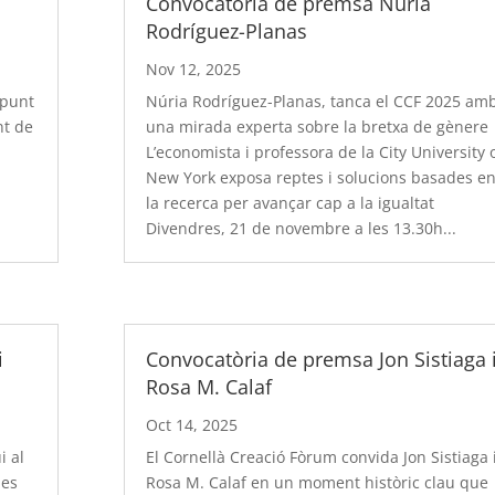
Convocatòria de premsa Núria
Rodríguez-Planas
Nov 12, 2025
 punt
Núria Rodríguez-Planas, tanca el CCF 2025 am
nt de
una mirada experta sobre la bretxa de gènere
L’economista i professora de la City University 
New York exposa reptes i solucions basades e
la recerca per avançar cap a la igualtat
Divendres, 21 de novembre a les 13.30h...
i
Convocatòria de premsa Jon Sistiaga 
Rosa M. Calaf
Oct 14, 2025
i al
El Cornellà Creació Fòrum convida Jon Sistiaga 
 es
Rosa M. Calaf en un moment històric clau que