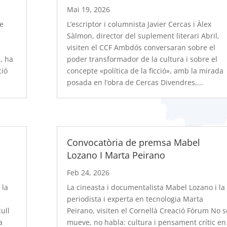
Mai 19, 2026
re
L’escriptor i columnista Javier Cercas i Àlex
Sàlmon, director del suplement literari Abril,
visiten el CCF Ambdós conversaran sobre el
, ha
poder transformador de la cultura i sobre el
ció
concepte «política de la ficció», amb la mirada
posada en l’obra de Cercas Divendres,...
Convocatòria de premsa Mabel
Lozano I Marta Peirano
Feb 24, 2026
 la
La cineasta i documentalista Mabel Lozano i la
periodista i experta en tecnologia Marta
ull
Peirano, visiten el Cornellà Creació Fòrum No s
a
mueve, no habla: cultura i pensament crític en