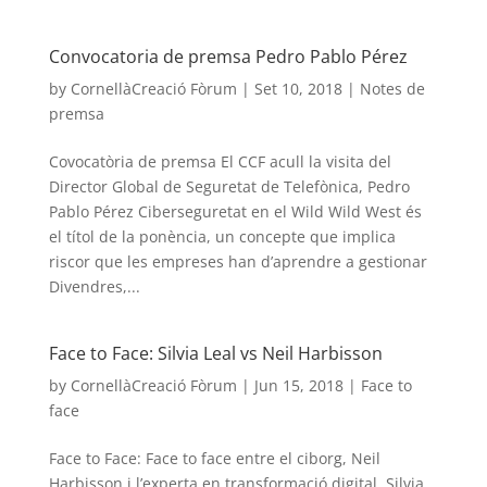
Convocatoria de premsa Pedro Pablo Pérez
by
CornellàCreació Fòrum
|
Set 10, 2018
|
Notes de
premsa
Covocatòria de premsa El CCF acull la visita del
Director Global de Seguretat de Telefònica, Pedro
Pablo Pérez Ciberseguretat en el Wild Wild West és
el títol de la ponència, un concepte que implica
riscor que les empreses han d’aprendre a gestionar
Divendres,...
Face to Face: Silvia Leal vs Neil Harbisson
by
CornellàCreació Fòrum
|
Jun 15, 2018
|
Face to
face
Face to Face: Face to face entre el ciborg, Neil
Harbisson i l’experta en transformació digital, Silvia