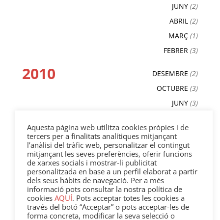
JUNY
(2)
ABRIL
(2)
MARÇ
(1)
FEBRER
(3)
2010
DESEMBRE
(2)
OCTUBRE
(3)
JUNY
(3)
MAIG
(2)
Aquesta pàgina web utilitza cookies pròpies i de
ABRIL
(3)
tercers per a finalitats analítiques mitjançant
l’anàlisi del tràfic web, personalitzar el contingut
MARÇ
(4)
mitjançant les seves preferències, oferir funcions
FEBRER
(3)
de xarxes socials i mostrar-li publicitat
personalitzada en base a un perfil elaborat a partir
GENER
(1)
dels seus hàbits de navegació. Per a més
informació pots consultar la nostra política de
2009
cookies
AQUÍ
. Pots acceptar totes les cookies a
DESEMBRE
(4)
través del botó “Acceptar” o pots acceptar-les de
NOVEMBRE
(1)
forma concreta, modificar la seva selecció o