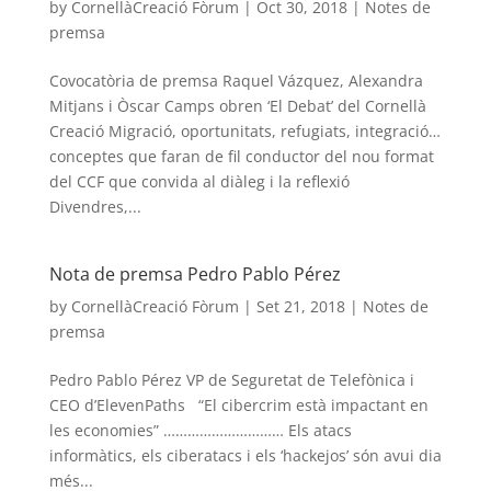
by
CornellàCreació Fòrum
|
Oct 30, 2018
|
Notes de
premsa
Covocatòria de premsa Raquel Vázquez, Alexandra
Mitjans i Òscar Camps obren ‘El Debat’ del Cornellà
Creació Migració, oportunitats, refugiats, integració…
conceptes que faran de fil conductor del nou format
del CCF que convida al diàleg i la reflexió
Divendres,...
Nota de premsa Pedro Pablo Pérez
by
CornellàCreació Fòrum
|
Set 21, 2018
|
Notes de
premsa
Pedro Pablo Pérez VP de Seguretat de Telefònica i
CEO d’ElevenPaths “El cibercrim està impactant en
les economies” ………………………… Els atacs
informàtics, els ciberatacs i els ‘hackejos’ són avui dia
més...