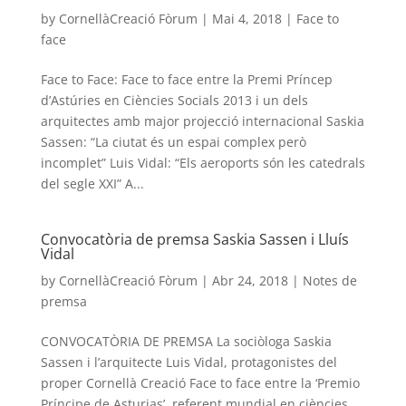
by
CornellàCreació Fòrum
|
Mai 4, 2018
|
Face to
face
Face to Face: Face to face entre la Premi Príncep
d’Astúries en Ciències Socials 2013 i un dels
arquitectes amb major projecció internacional Saskia
Sassen: “La ciutat és un espai complex però
incomplet” Luis Vidal: “Els aeroports són les catedrals
del segle XXI” A...
Convocatòria de premsa Saskia Sassen i Lluís
Vidal
by
CornellàCreació Fòrum
|
Abr 24, 2018
|
Notes de
premsa
CONVOCATÒRIA DE PREMSA La sociòloga Saskia
Sassen i l’arquitecte Luis Vidal, protagonistes del
proper Cornellà Creació Face to face entre la ‘Premio
Príncipe de Asturias’, referent mundial en ciències