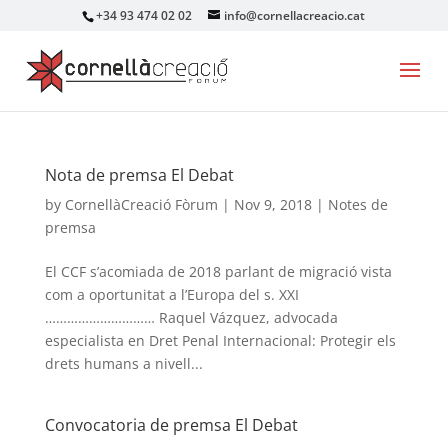
+34 93 474 02 02
info@cornellacreacio.cat
Nota de premsa El Debat
by
CornellàCreació Fòrum
|
Nov 9, 2018
|
Notes de
premsa
El CCF s’acomiada de 2018 parlant de migració vista
com a oportunitat a l’Europa del s. XXI
………………………… Raquel Vázquez, advocada
especialista en Dret Penal Internacional: Protegir els
drets humans a nivell...
Convocatoria de premsa El Debat