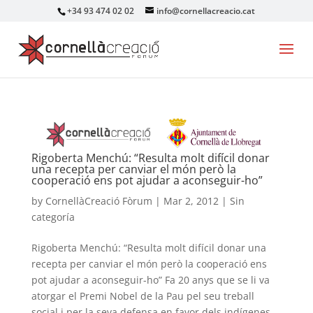
+34 93 474 02 02
info@cornellacreacio.cat
Rigoberta Menchú: “Resulta molt difícil donar
una recepta per canviar el món però la
cooperació ens pot ajudar a aconseguir-ho”
by
CornellàCreació Fòrum
|
Mar 2, 2012
|
Sin
categoría
Rigoberta Menchú: “Resulta molt difícil donar una
recepta per canviar el món però la cooperació ens
pot ajudar a aconseguir-ho” Fa 20 anys que se li va
atorgar el Premi Nobel de la Pau pel seu treball
social i per la seva defensa en favor dels indígenes.