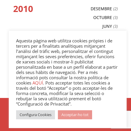
2010
DESEMBRE
(2)
OCTUBRE
(3)
JUNY
(3)
MAIG
(2)
Aquesta pàgina web utilitza cookies pròpies i de
ABRIL
(3)
tercers per a finalitats analítiques mitjançant
l’anàlisi del tràfic web, personalitzar el contingut
MARÇ
(4)
mitjançant les seves preferències, oferir funcions
FEBRER
(3)
de xarxes socials i mostrar-li publicitat
personalitzada en base a un perfil elaborat a partir
GENER
(1)
dels seus hàbits de navegació. Per a més
informació pots consultar la nostra política de
2009
cookies
AQUÍ
. Pots acceptar totes les cookies a
DESEMBRE
(4)
través del botó “Acceptar” o pots acceptar-les de
NOVEMBRE
(1)
forma concreta, modificar la seva selecció o
rebutjar la seva utilització prement el botó
“Configuració de Privacitat”.
Configura Cookies
Acceptar-ho tot
Política de Cookies
|
Avís legal
|
Política de
Privacitat
|
Condicions d'ús i venta