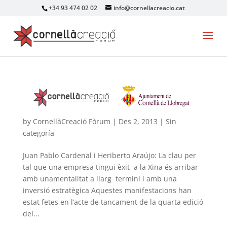
+34 93 474 02 02
info@cornellacreacio.cat
by
CornellàCreació Fòrum
|
Des 2, 2013
|
Sin
categoría
Juan Pablo Cardenal i Heriberto Araújo: La clau per
tal que una empresa tingui èxit a la Xina és arribar
amb unamentalitat a llarg termini i amb una
inversió estratègica Aquestes manifestacions han
estat fetes en l’acte de tancament de la quarta edició
del...