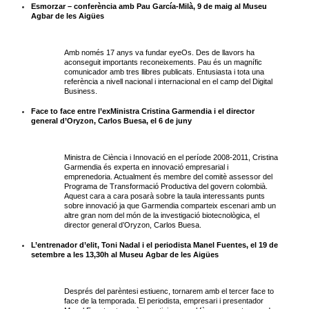
Esmorzar – conferència amb Pau García-Milà, 9 de maig al Museu
Agbar de les Aigües
Amb només 17 anys va fundar eyeOs. Des de llavors ha
aconseguit importants reconeixements. Pau és un magnífic
comunicador amb tres llibres publicats. Entusiasta i tota una
referència a nivell nacional i internacional en el camp del Digital
Business.
Face to face entre l’exMinistra Cristina Garmendia i el director
general d’Oryzon, Carlos Buesa, el 6 de juny
Ministra de Ciència i Innovació en el període 2008-2011, Cristina
Garmendia és experta en innovació empresarial i
emprenedoria. Actualment és membre del comitè assessor del
Programa de Transformació Productiva del govern colombià.
Aquest cara a cara posarà sobre la taula interessants punts
sobre innovació ja que Garmendia comparteix escenari amb un
altre gran nom del món de la investigació biotecnològica, el
director general d’Oryzon, Carlos Buesa.
L’entrenador d’elit, Toni Nadal i el periodista Manel Fuentes, el 19 de
setembre a les 13,30h al Museu Agbar de les Aigües
Després del parèntesi estiuenc, tornarem amb el tercer face to
face de la temporada. El periodista, empresari i presentador