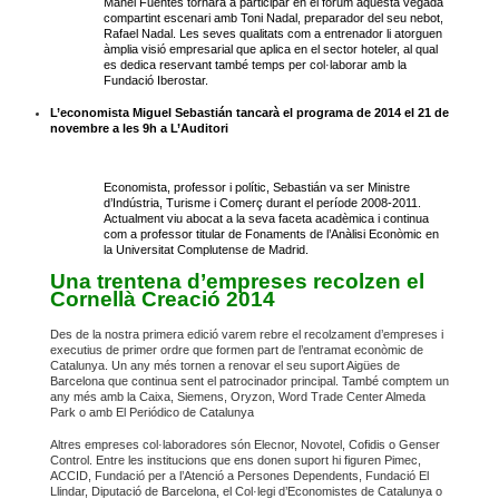
Manel Fuentes tornarà a participar en el fòrum aquesta vegada
compartint escenari amb Toni Nadal, preparador del seu nebot,
Rafael Nadal. Les seves qualitats com a entrenador li atorguen
àmplia visió empresarial que aplica en el sector hoteler, al qual
es dedica reservant també temps per col·laborar amb la
Fundació Iberostar.
L’economista Miguel Sebastián tancarà el programa de 2014 el 21 de
novembre a les 9h a L’Auditori
Economista, professor i polític, Sebastián va ser Ministre
d’Indústria, Turisme i Comerç durant el període 2008-2011.
Actualment viu abocat a la seva faceta acadèmica i continua
com a professor titular de Fonaments de l’Anàlisi Econòmic en
la Universitat Complutense de Madrid.
Una trentena d’empreses recolzen el
Cornellà Creació 2014
Des de la nostra primera edició varem rebre el recolzament d’empreses i
executius de primer ordre que formen part de l’entramat econòmic de
Catalunya. Un any més tornen a renovar el seu suport Aigües de
Barcelona que continua sent el patrocinador principal. També comptem un
any més amb la Caixa, Siemens, Oryzon, Word Trade Center Almeda
Park o amb El Periódico de Catalunya
Altres empreses col·laboradores són Elecnor, Novotel, Cofidis o Genser
Control. Entre les institucions que ens donen suport hi figuren Pimec,
ACCID, Fundació per a l’Atenció a Persones Dependents, Fundació El
Llindar, Diputació de Barcelona, el Col·legi d’Economistes de Catalunya o