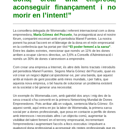
aconseguir finançament i no
morir en l’intent!”
La consellera delegada de Womenalia i referent internacional com a dona
emprenedora,
María Gómez del Pozuelo
, ha protagonitzat avui el nostre
fòrum, compartint escenari amb el periodista Manel Fuentes. La nostra
ponent ha posat l’accent en el lideratge de la dona en el món empresarial
en la conferència que ha portat per títol
“El poder femení a la xarxa”
.
Entre les dades extretes, mencionar que només un 11% de les dones
arriben a ocupar càrrecs directius, un 3,6% a Consells d’Administració i
només un 30% de dones s’atreveixen a emprendre.
Com crear una empresa a Internet, és altre dels ítems tractats i introduïts
pel periodista Manel Fuentes. Segons María Gómez del Pozuelo, quan es
vol crear un negoci digital cal qüestionar-se, per una banda, que aquest
arribi al màxim de gent possible amb mires mundials, i per l’altra, que
aquesta nova empresa, o bé hauria de solucionar un problema existent
en la societat o bé generar una necessitat.
Un exemple és Womenalia.com, amb gairebé dos anys i mig des de la
seva creació s’ha convertit en la primera Networking Mundial de Dones
Emprenedores. Pots arribar allà on vulguis, sentencia María Gómez. En
aquest sentit, aquí entra en joc la labor de Womenalia, la primera xarxa
social per a dones professionals, que posa en contacte a perfils de dones
amb interessos i necessitats afins i un objectiu comú, augmentar la
visibilitat del talent femení en el terreny empresarial, incrementant
l’emprenedoria i augmentant l’accés a llocs executius i impulsant a
qualsevol dona professional a aconseguir els reptes professionals que es