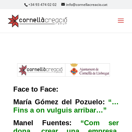
+34 93 474 02 02
info@cornellacreacio.cat
Face to Face:
María Gómez del Pozuelo:
“…
Fins a on vulguis arribar…”
Manel Fuentes:
“Com ser
dona, crear una empresa,