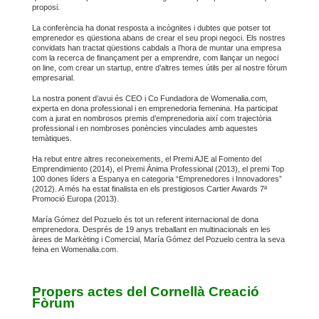
proposi.
La conferència ha donat resposta a incògnites i dubtes que potser tot
emprenedor es qüestiona abans de crear el seu propi negoci. Els nostres
convidats han tractat qüestions cabdals a l’hora de muntar una empresa
com la recerca de finançament per a emprendre, com llançar un negoci
on line, com crear un startup, entre d’altres temes útils per al nostre fòrum
empresarial.
La nostra ponent d’avui és CEO i Co Fundadora de Womenalia.com,
experta en dona professional i en emprenedoria femenina. Ha participat
com a jurat en nombrosos premis d’emprenedoria així com trajectòria
professional i en nombroses ponències vinculades amb aquestes
temàtiques.
Ha rebut entre altres reconeixements, el Premi AJE al Fomento del
Emprendimiento (2014), el Premi Ànima Professional (2013), el premi Top
100 dones líders a Espanya en categoria “Emprenedores i Innovadores”
(2012). A més ha estat finalista en els prestigiosos Cartier Awards 7ª
Promoció Europa (2013).
María Gómez del Pozuelo és tot un referent internacional de dona
emprenedora. Després de 19 anys treballant en multinacionals en les
àrees de Markèting i Comercial, María Gómez del Pozuelo centra la seva
feina en Womenalia.com.
Propers actes del Cornellà Creació
Fòrum