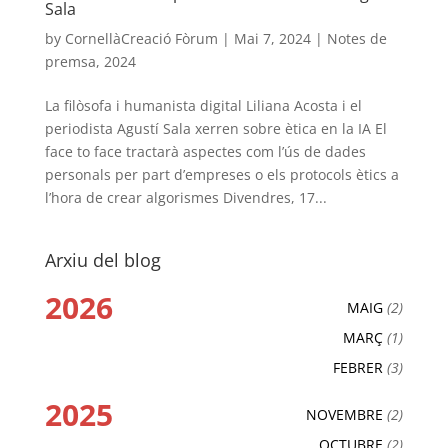
Sala
by
CornellàCreació Fòrum
|
Mai 7, 2024
|
Notes de
premsa
,
2024
La filòsofa i humanista digital Liliana Acosta i el
periodista Agustí Sala xerren sobre ètica en la IA El
face to face tractarà aspectes com l’ús de dades
personals per part d’empreses o els protocols ètics a
l’hora de crear algorismes Divendres, 17...
Arxiu del blog
2026
MAIG
(2)
MARÇ
(1)
FEBRER
(3)
2025
NOVEMBRE
(2)
OCTUBRE
(2)