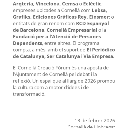
Arqteria, Vincelona, Cemsa
o
Eclèctic
;
empreses ubicades a Cornellà com
Lebsa,
Grafiks, Ediciones Gràficas Rey, Einsmer
; o
entitats de gran renom com
RCD Espanyol
de Barcelona
,
Cornellà Empresarial
o la
Fundació per a l’Atenció de Persones
Dependents
, entre altres. El programa
compta, a més, amb el suport de
El Periódico
de Catalunya, Ser Catalunya
i
Via Empresa.
El Cornellà Creació Fòrum és una aposta de
l’Ajuntament de Cornellà pel debat i la
reflexió. Un espai que al llarg de 2026 promou
la cultura com a motor d’idees i de
transformació.
13 de febrer 2026
Cornellà de Llobregat