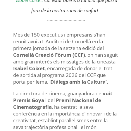
Isabel Coixet:
Cal estar oberts a tot allò que passa
fora de la nostra zona de confort.
…………………………
Més de 150 executius i empresaris s’han
reunit avui a L’Auditori de Cornellà en la
primera jornada de la setzena edició del
Cornellà Creació Fòrum (CCF)
, on han seguit
amb gran interès els missatges de la cineasta
Isabel Coixet
, encarregada de donar el tret
de sortida al programa 2026 del CCF que
porta per lema, ‘
Diàlegs amb la Cultura’.
La directora de cinema, guanyadora de
vuit
Premis Goya
i del
Premi Nacional de
Cinematografia
, ha centrat la seva
conferència en la importància d’innovar i de la
creativitat, establint paral·lelismes entre la
seva trajectòria professional i el món