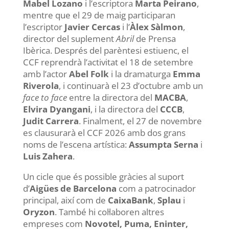
Mabel Lozano
i l’escriptora
Marta Peirano
,
mentre que el 29 de maig participaran
l’escriptor
Javier Cercas
i l’
Àlex Sàlmon
,
director del suplement
Abril
de Prensa
Ibèrica. Després del parèntesi estiuenc, el
CCF reprendrà l’activitat el 18 de setembre
amb l’actor
Abel Folk
i la dramaturga
Emma
Riverola
, i continuarà el 23 d’octubre amb un
face to face
entre la directora del
MACBA
,
Elvira Dyangani
, i la directora del
CCCB
,
Judit Carrera
. Finalment, el 27 de novembre
es clausurarà el CCF 2026 amb dos grans
noms de l’escena artística:
Assumpta Serna
i
Luis Zahera
.
Un cicle que és possible gràcies al suport
d’
Aigües de Barcelona
com a patrocinador
principal, així com de
CaixaBank
,
Splau
i
Oryzon
. També hi col·laboren altres
empreses com
Novotel, Puma, Eninter,