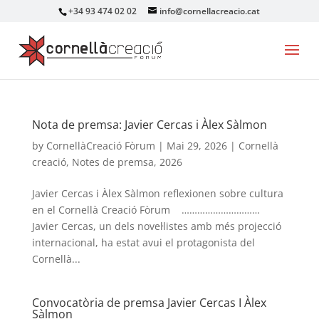
+34 93 474 02 02
info@cornellacreacio.cat
Nota de premsa: Javier Cercas i Àlex Sàlmon
by
CornellàCreació Fòrum
|
Mai 29, 2026
|
Cornellà
creació
,
Notes de premsa
,
2026
Javier Cercas i Àlex Sàlmon reflexionen sobre cultura
en el Cornellà Creació Fòrum …………………………
Javier Cercas, un dels novel·listes amb més projecció
internacional, ha estat avui el protagonista del
Cornellà...
Convocatòria de premsa Javier Cercas I Àlex
Sàlmon