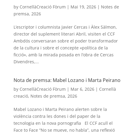
by
CornellàCreació Fòrum
|
Mai 19, 2026
|
Notes de
premsa
,
2026
L’escriptor i columnista Javier Cercas i Àlex Sàlmon,
director del suplement literari Abril, visiten el CCF
Ambdós conversaran sobre el poder transformador
de la cultura i sobre el concepte «política de la
ficció», amb la mirada posada en l’obra de Cercas
Divendres,...
Nota de premsa: Mabel Lozano i Marta Peirano
by
CornellàCreació Fòrum
|
Mar 6, 2026
|
Cornellà
creació
,
Notes de premsa
,
2026
Mabel Lozano i Marta Peirano alerten sobre la
violència contra les dones i del paper de la
tecnologia en la nova pornografia El CCF acull el
Face to Face “No se mueve, no habla”, una reflexió