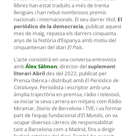
llibres han estat traduïts a més de trenta
llengües i han rebut nombrosos premis
nacionals i internacionals. El seu darrer títol,
El
periódico de la democracia
, publicat aquest
mes de maig, repassa els darrers cinquanta
anys de la història d’Espanya amb motiu del
cinquantenari del diari
El País
.
L’acte consistirà en una conversa-entrevista
amb
Álex Sàlmon
, director del
suplement
literari Abril
des del 2022, publicat per
Prensa Ibérica i distribuït amb
El Periódico de
Catalunya
. Periodista i escriptor amb una
àmplia trajectòria en premsa, ràdio i televisió,
va iniciar la seva carrera en mitjans com Ràdio
Miramar,
Diario de Barcelona
i TVE, i va formar
part de l’equip fundacional d’
El Mundo
, on va
ocupar diversos càrrecs de responsabilitat
tant a Barcelona com a Madrid, fins a dirigir