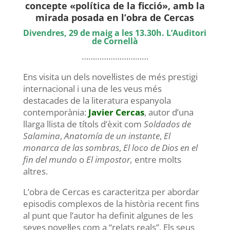
concepte «política de la ficció», amb la
mirada posada en l’obra de Cercas
Divendres, 29 de maig a les 13.30h. L’Auditori
de Cornellà
…………………………
Ens visita un dels novel·listes de més prestigi
internacional i una de les veus més
destacades de la literatura espanyola
contemporània:
Javier Cercas
, autor d’una
llarga llista de títols d’èxit com
Soldados de
Salamina
,
Anatomía de un instante
,
El
monarca de las sombras
,
El loco de Dios en el
fin del mundo
o
El impostor,
entre molts
altres.
L’obra de Cercas es caracteritza per abordar
episodis complexos de la història recent fins
al punt que l’autor ha definit algunes de les
seves novel·les com a “relats reals”. Els seus