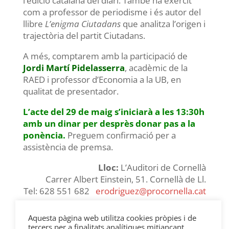
l’edició catalana del diari. També ha exercit
com a professor de periodisme i és autor del
llibre
L’enigma Ciutadans
que analitza l’origen i
trajectòria del partit Ciutadans.
A més, comptarem amb la participació de
Jordi Martí Pidelasserra
, acadèmic de la
RAED i professor d’Economia a la UB, en
qualitat de presentador.
L’acte del 29 de maig s’iniciarà a les 13:30h
amb un dinar per desprès donar pas a la
ponència.
Preguem confirmació per a
assistència de premsa.
Lloc:
L’Auditori de Cornellà
Carrer Albert Einstein, 51. Cornellà de Ll.
Tel: 628 551 682
erodriguez@procornella.cat
Aquesta pàgina web utilitza cookies pròpies i de
tercers per a finalitats analítiques mitjançant