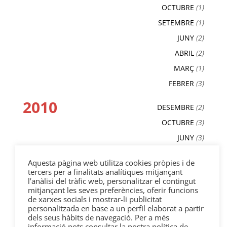
OCTUBRE
(1)
SETEMBRE
(1)
JUNY
(2)
ABRIL
(2)
MARÇ
(1)
FEBRER
(3)
2010
DESEMBRE
(2)
OCTUBRE
(3)
JUNY
(3)
MAIG
(2)
Aquesta pàgina web utilitza cookies pròpies i de
ABRIL
(3)
tercers per a finalitats analítiques mitjançant
l’anàlisi del tràfic web, personalitzar el contingut
MARÇ
(4)
mitjançant les seves preferències, oferir funcions
FEBRER
(3)
de xarxes socials i mostrar-li publicitat
personalitzada en base a un perfil elaborat a partir
GENER
(1)
dels seus hàbits de navegació. Per a més
informació pots consultar la nostra política de