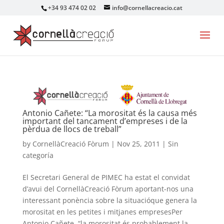
+34 93 474 02 02
info@cornellacreacio.cat
Antonio Cañete: “La morositat és la causa més
important del tancament d’empreses i de la
pèrdua de llocs de treball”
by
CornellàCreació Fòrum
|
Nov 25, 2011
|
Sin
categoría
El Secretari General de PIMEC ha estat el convidat
d’avui del CornellàCreació Fòrum aportant-nos una
interessant ponència sobre la situacióque genera la
morositat en les petites i mitjanes empresesPer
Antonio Cañete, “la morositat és probablement la