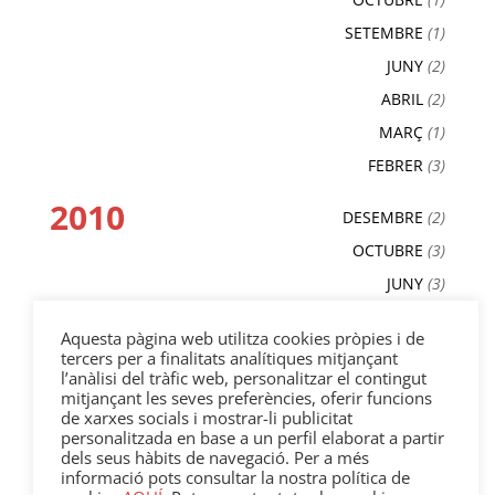
SETEMBRE
(1)
JUNY
(2)
ABRIL
(2)
MARÇ
(1)
FEBRER
(3)
2010
DESEMBRE
(2)
OCTUBRE
(3)
JUNY
(3)
MAIG
(2)
Aquesta pàgina web utilitza cookies pròpies i de
ABRIL
(3)
tercers per a finalitats analítiques mitjançant
l’anàlisi del tràfic web, personalitzar el contingut
MARÇ
(4)
mitjançant les seves preferències, oferir funcions
FEBRER
(3)
de xarxes socials i mostrar-li publicitat
personalitzada en base a un perfil elaborat a partir
GENER
(1)
dels seus hàbits de navegació. Per a més
informació pots consultar la nostra política de