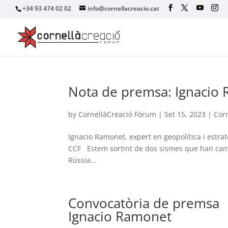
+34 93 474 02 02
info@cornellacreacio.cat
Nota de premsa: Ignacio
by
CornellàCreació Fòrum
|
Set 15, 2023
|
Corn
Ignacio Ramonet, expert en geopolítica i estratè
CCF Estem sortint de dos sismes que han canvia
Rússia...
Convocatòria de premsa
Ignacio Ramonet