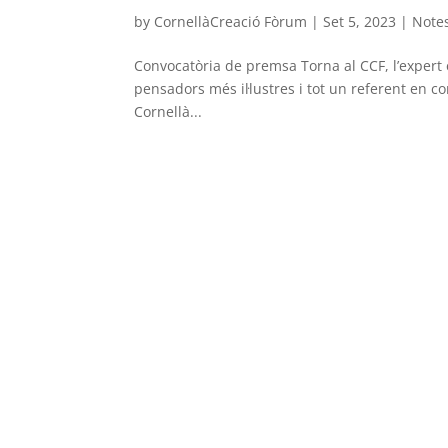
by
CornellàCreació Fòrum
|
Set 5, 2023
|
Note
Convocatòria de premsa Torna al CCF, l’expert 
pensadors més il·lustres i tot un referent en 
Cornellà...